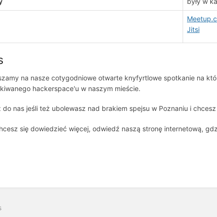
y
były w ka
Meetup.
Jitsi
s
zamy na nasze cotygodniowe otwarte knyfyrtlowe spotkanie na który
kiwanego hackerspace'u w naszym mieście.
 do nas jeśli też ubolewasz nad brakiem spejsu w Poznaniu i chcesz 
chcesz się dowiedzieć więcej, odwiedź naszą stronę internetową, gdz
s