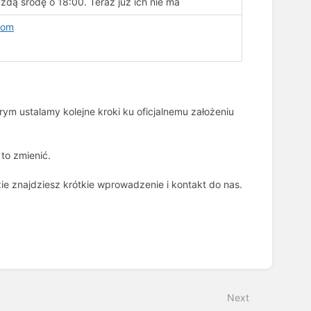
żdą środę o 18:00. Teraz już ich nie ma
com
m ustalamy kolejne kroki ku oficjalnemu założeniu
to zmienić.
ie znajdziesz krótkie wprowadzenie i kontakt do nas.
Next