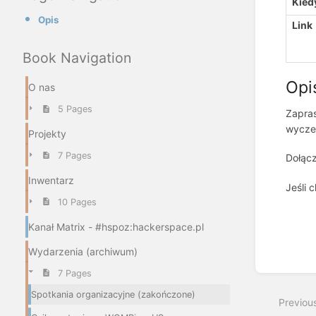
Kied
Opis
Link
Book Navigation
Opi
O nas
5 Pages
Zapras
wycze
Projekty
7 Pages
Dołącz
Inwentarz
Jeśli 
10 Pages
Enter
Kanał Matrix - #hspoz:hackerspace.pl
section
select
Wydarzenia (archiwum)
mode
7 Pages
Spotkania organizacyjne (zakończone)
Previou