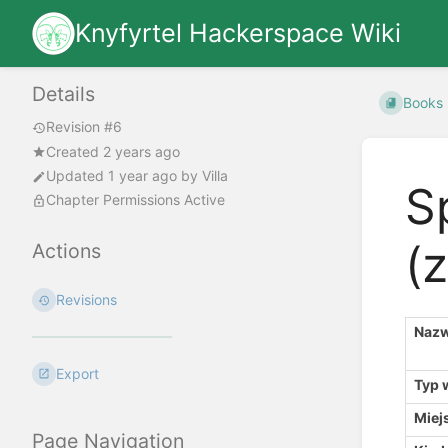
Knyfyrtel Hackerspace Wiki
Details
Books
Revision #6
Created 2 years ago
Updated
1 year ago
by
Villa
S
Chapter Permissions Active
(
Actions
Revisions
Naz
Export
Typ 
Miej
Page Navigation