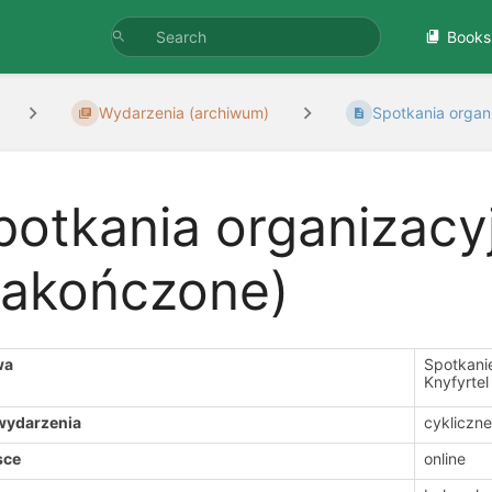
Books
Wydarzenia (archiwum)
Spotkania organi
potkania organizacy
zakończone)
wa
Spotkani
Knyfyrtel
wydarzenia
cykliczne
sce
online