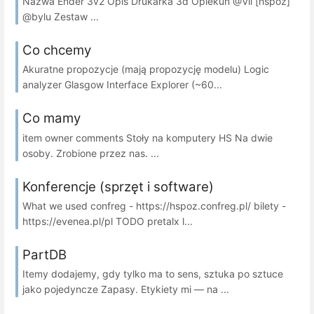
Nazwa Ender 3v2 Opis Drukarka 3d Opiekun @Vil [hspoz]
@bylu Zestaw ...
Co chcemy
Akuratne propozycje (mają propozycję modelu) Logic
analyzer Glasgow Interface Explorer (~60...
Co mamy
item owner comments Stoły na komputery HS Na dwie
osoby. Zrobione przez nas. ...
Konferencje (sprzęt i software)
What we used confreg - https://hspoz.confreg.pl/ bilety -
https://evenea.pl/pl TODO pretalx l...
PartDB
Itemy dodajemy, gdy tylko ma to sens, sztuka po sztuce
jako pojedyncze Zapasy. Etykiety mi — na ...