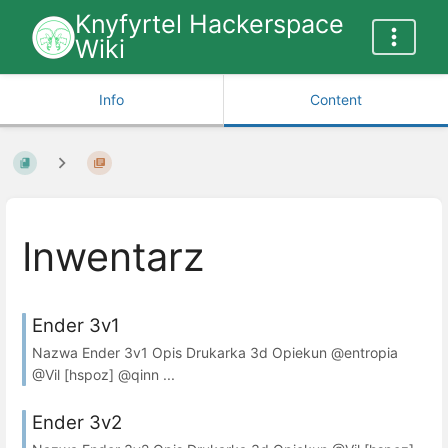
Knyfyrtel Hackerspace
Wiki
Info
Content
Inwentarz
Ender 3v1
Nazwa Ender 3v1 Opis Drukarka 3d Opiekun @entropia
@Vil [hspoz] @qinn ...
Ender 3v2