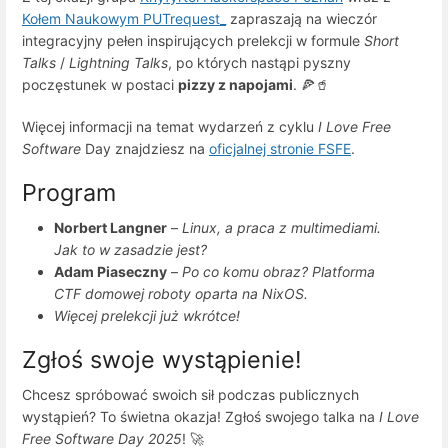
Kołem Naukowym PUTrequest_
zapraszają na wieczór
integracyjny pełen inspirujących prelekcji w formule
Short
Talks
/
Lightning Talks
, po których nastąpi pyszny
poczęstunek w postaci
pizzy z napojami
. 🍕🥤
Więcej informacji na temat wydarzeń z cyklu
I Love Free
Software
Day znajdziesz na
oficjalnej stronie FSFE
.
Program
Norbert Langner
–
Linux, a praca z multimediami.
Jak to w zasadzie jest?
Adam Piaseczny
–
Po co komu obraz? Platforma
CTF domowej roboty oparta na NixOS.
Więcej prelekcji już wkrótce!
Zgłoś swoje wystąpienie!
Chcesz spróbować swoich sił podczas publicznych
wystąpień? To świetna okazja! Zgłoś swojego talka na
I Love
Free Software Day 2025
! 🚀