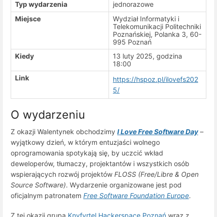
Typ wydarzenia
jednorazowe
Miejsce
Wydział Informatyki i
Telekomunikacji Politechniki
Poznańskiej, Polanka 3, 60-
995 Poznań
Kiedy
13 luty 2025, godzina
18:00
Link
https://hspoz.pl/ilovefs202
5/
O wydarzeniu
Z okazji Walentynek obchodzimy
I Love Free Software Day
–
wyjątkowy dzień, w którym entuzjaści wolnego
oprogramowania spotykają się, by uczcić wkład
deweloperów, tłumaczy, projektantów i wszystkich osób
wspierających rozwój projektów
FLOSS (Free/Libre & Open
Source Software)
. Wydarzenie organizowane jest pod
oficjalnym patronatem
Free Software Foundation Europe
.
Z tej okazji grupa
Knyfyrtel Hackerspace Poznań
wraz z