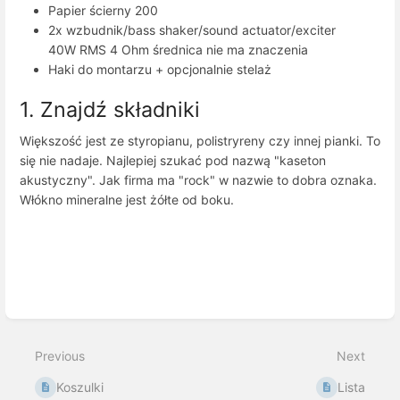
Papier ścierny 200
2x wzbudnik/bass shaker/sound actuator/exciter
40W RMS 4 Ohm średnica nie ma znaczenia
Haki do montarzu + opcjonalnie stelaż
1. Znajdź składniki
Większość jest ze styropianu, polistryreny czy innej pianki. To
się nie nadaje. Najlepiej szukać pod nazwą "kaseton
akustyczny". Jak firma ma "rock" w nazwie to dobra oznaka.
Włókno mineralne jest żółte od boku.
Enter
section
select
mode
Previous
Next
Koszulki
Lista