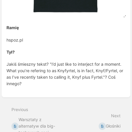
Ramię
hspoz.pl
Tył?
Jakiś śmieszny tekst? "I’d just like to interject for a moment.
What you’re refering to as Knyfyrtel, is in fact, Knyf/Fyrtel, or
as I’ve recently taken to calling it, Knyf plus Fyrtel."? Coś
innego?
Enter
section
select
Previous
mode
Next
Warsztaty z
alternatyw dla big-
Głośniki