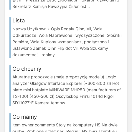
Sekretarz Komisja Rewizyjna @JuniorJ...
Lista
Nazwa Uzytkownik Opis Regały Qinn, Vil, Wola
Odkurzacze Wola Naprawione i wyczyszczone Głośniki
Pomidor, Wola Kupiony wzmacniacz, podłączono i
ustawiono Zamek Qinn Flip dot Vil, Wola Szukamy
dokumentacji i robimy ...
Co chcemy
Akuratne propozycje (mają propozycję modelu) Logic
analyzer Glasgow Interface Explorer (~600-800 zł) Hot
plate mini hotplate MINIWARE MHP50 (manufacturers of
TS-100) (450-500 zł) Oscyloskop Fnirsi 1014d Rigol
SD1102Z-E Kamera termow...
Co mamy
item owner comments Stoły na komputery HS Na dwie
osoby. Zrobione przez nas. Regały HS Dwa szerokie i