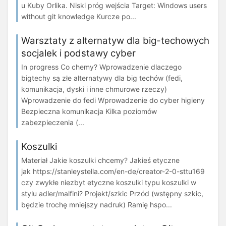
u Kuby Orlika. Niski próg wejścia Target: Windows users
without git knowledge Kurcze po...
Warsztaty z alternatyw dla big-techowych
socjalek i podstawy cyber
In progress Co chemy? Wprowadzenie dlaczego
bigtechy są złe alternatywy dla big techów (fedi,
komunikacja, dyski i inne chmurowe rzeczy)
Wprowadzenie do fedi Wprowadzenie do cyber higieny
Bezpieczna komunikacja Kilka poziomów
zabezpieczenia (...
Koszulki
Materiał Jakie koszulki chcemy? Jakieś etyczne
jak https://stanleystella.com/en-de/creator-2-0-sttu169
czy zwykłe niezbyt etyczne koszulki typu koszulki w
stylu adler/malfini? Projekt/szkic Przód (wstępny szkic,
będzie trochę mniejszy nadruk) Ramię hspo...