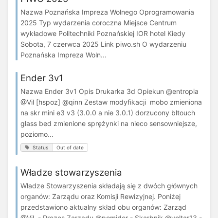
Nazwa Poznańska Impreza Wolnego Oprogramowania
2025 Typ wydarzenia coroczna Miejsce Centrum
wykładowe Politechniki Poznańskiej IOR hotel Kiedy
Sobota, 7 czerwca 2025 Link piwo.sh O wydarzeniu
Poznańska Impreza Woln...
Ender 3v1
Nazwa Ender 3v1 Opis Drukarka 3d Opiekun @entropia
@Vil [hspoz] @qinn Zestaw modyfikacji mobo zmieniona
na skr mini e3 v3 (3.0.0 a nie 3.0.1) dorzucony bltouch
glass bed zmienione sprężynki na nieco sensowniejsze,
poziomo...
Status
Out of date
Władze stowarzyszenia
Władze Stowarzyszenia składają się z dwóch głównych
organów: Zarządu oraz Komisji Rewizyjnej. Poniżej
przedstawiono aktualny skład obu organów: Zarząd
@Vil - Prezes Zarządu @pomidor - Skarbnik @voltar13 -