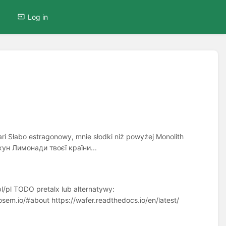
Log in
 Słabo estragonowy, mnie słodki niż powyżej Monolith
ун Лимонади твоєї країни...
pl/pl TODO pretalx lub alternatywy:
/osem.io/#about https://wafer.readthedocs.io/en/latest/