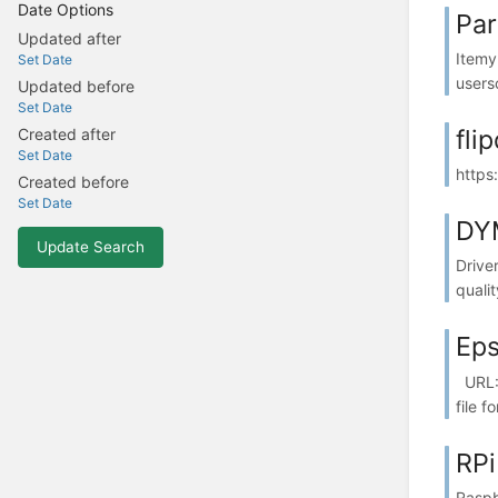
Date Options
Pa
Updated after
Itemy
Set Date
users
Updated before
Set Date
fli
Created after
Set Date
https
Created before
Set Date
DY
Update Search
Drive
quali
Ep
URL: 
file 
RPi
Raspb