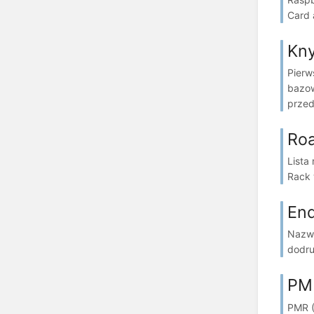
Card 
Kny
Pierw
bazow
przed
Ro
Lista
Rack 
End
Nazwa
dodru
PM
PMR (