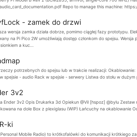
audio_card_documentation.pdf Repo to manage this machine: https:
fLock - zamek do drzwi
sza wersja zamka działa dobrze, pomimo ciągłej fazy prototypu. Elek
any na Pi Pico 2W umożliwiają dostęp członkom do spejsu. Wersja
sionkiem a kuc...
admap
 rzeczy potrzebnych do spejsu lub w trakcie realizacji: Okablowanie
w spejsie - audio Rack w spejsie - serwery Listwa do stołu w dużym
er 3v2
 Ender 3v2 Opis Drukarka 3d Opiekun @Vil [hspoz] @bylu Zestaw m
kowana na dole Box z plexiglasu (WIP) Łańcuchy na okablowanie Oc
R-ki
Personal Mobile Radio) to krótkofalówki do komunikacji krótkiego za