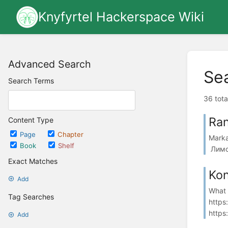
Knyfyrtel Hackerspace Wiki
Advanced Search
Se
Search Terms
36 tota
Ran
Content Type
Page
Chapter
Marka
Book
Shelf
Лимон
Exact Matches
Kon
Add
What 
Tag Searches
https
https:
Add