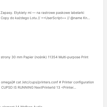
 Zapasy. Etykiety mi — na rastrowe paskowe labelarki
sk Copy do każdego Lotu // ==UserScript== // @name Kn...
strony 30 mm Papier (nośnik) 11354 Multi-purpose Print
omega]# cat /etc/cups/printers.conf # Printer configuration
 CUPSD IS RUNNING NextPrinterId 13 <Printer...
: element 14 Wolfson Audio