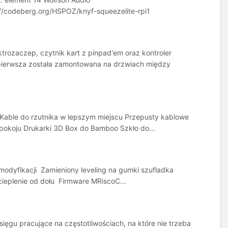
//codeberg.org/HSPOZ/knyf-squeezelite-rpi1
trozaczep, czytnik kart z pinpad'em oraz kontroler
 pierwsza została zamontowana na drzwiach między
: Kable do rzutnika w lepszym miejscu Przepusty kablowe
 pokoju Drukarki 3D Box do Bamboo Szkło do...
odyfikacji Zamieniony leveling na gumki szufladka
ieplenie od dołu Firmware MRiscoC...
sięgu pracujące na częstotliwościach, na które nie trzeba