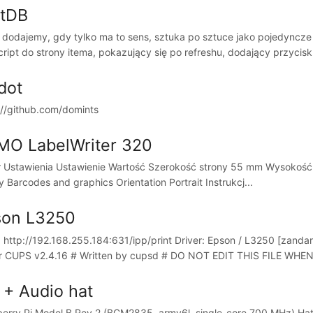
rtDB
 dodajemy, gdy tylko ma to sens, sztuka po sztuce jako pojedyncze
cript do strony itema, pokazujący się po refreshu, dodający przyci
pdot
://github.com/domints
MO LabelWriter 320
r Ustawienia Ustawienie Wartość Szerokość strony 55 mm Wysokość 
ty Barcodes and graphics Orientation Portrait Instrukcj...
son L3250
http://192.168.255.184:631/ipp/print Driver: Epson / L3250 [zandar 
for CUPS v2.4.16 # Written by cupsd # DO NOT EDIT THIS FILE WHEN
 + Audio hat
erry Pi Model B Rev 2 (BCM2835, armv6l, single-core 700 MHz) Hat