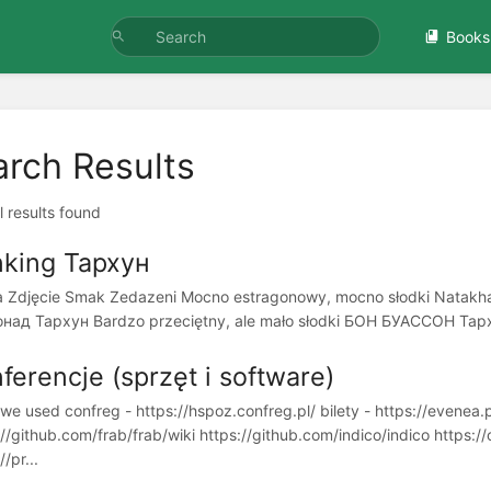
Books
arch Results
l results found
king Тархун
 Zdjęcie Smak Zedazeni Mocno estragonowy, mocno słodki Natakhari
ад Тархун Bardzo przeciętny, ale mało słodki БОН БУАССОН Тарх
ferencje (sprzęt i software)
we used confreg - https://hspoz.confreg.pl/ bilety - https://evenea.
://github.com/frab/frab/wiki https://github.com/indico/indico https:/
//pr...